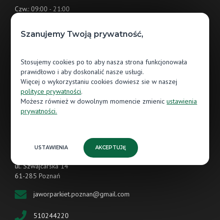
Czw.: 09:00 - 21:00
Pt.: 09:00 - 21:00
Szanujemy Twoją prywatność,
Sb.: 09:00 - 21:00
Nd.: 10:00 - 20:00 (tylko handlowe)
Stosujemy cookies po to aby nasza strona funkcjonowała
prawidłowo i aby doskonalić nasze usługi.
Galeria Wnętrz Obornicka337
Więcej o wykorzystaniu cookies dowiesz sie w naszej
ul. Obornicka 337
polityce prywatności
.
60-689 Poznań
Możesz również w dowolnym momencie zmienic
ustawienia
prywatności.
obornicka.jaworparkiet@gmail.com
881244220
USTAWIENIA
AKCEPTUJĘ
Centrum Handlowe M1
ul. Szwajcarska 14
61-285 Poznań
jaworparkiet.poznan@gmail.com
510244220