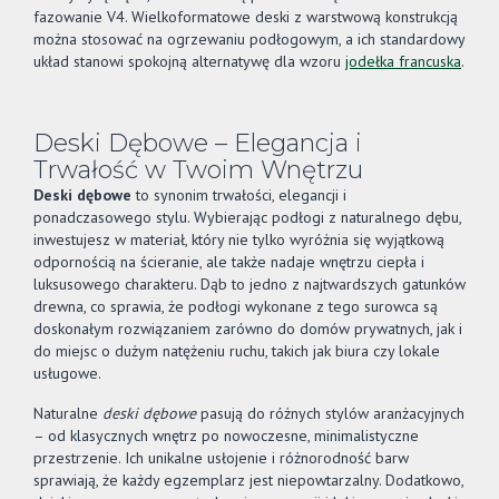
fazowanie V4. Wielkoformatowe deski z warstwową konstrukcją
można stosować na ogrzewaniu podłogowym, a ich standardowy
układ stanowi spokojną alternatywę dla wzoru
jodełka francuska
.
Deski Dębowe – Elegancja i
Trwałość w Twoim Wnętrzu
Deski dębowe
to synonim trwałości, elegancji i
ponadczasowego stylu. Wybierając podłogi z naturalnego dębu,
inwestujesz w materiał, który nie tylko wyróżnia się wyjątkową
odpornością na ścieranie, ale także nadaje wnętrzu ciepła i
luksusowego charakteru. Dąb to jedno z najtwardszych gatunków
drewna, co sprawia, że podłogi wykonane z tego surowca są
doskonałym rozwiązaniem zarówno do domów prywatnych, jak i
do miejsc o dużym natężeniu ruchu, takich jak biura czy lokale
usługowe.
Naturalne
deski dębowe
pasują do różnych stylów aranżacyjnych
– od klasycznych wnętrz po nowoczesne, minimalistyczne
przestrzenie. Ich unikalne usłojenie i różnorodność barw
sprawiają, że każdy egzemplarz jest niepowtarzalny. Dodatkowo,