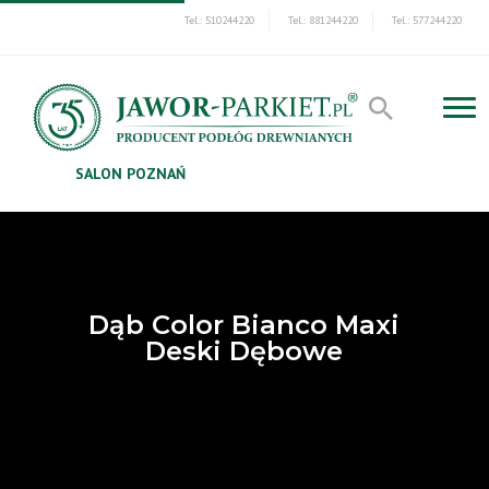
Tel.: 510244220
Tel.: 881244220
Tel.: 577244220
SALON POZNAŃ
Dąb Color Bianco Maxi
Deski Dębowe