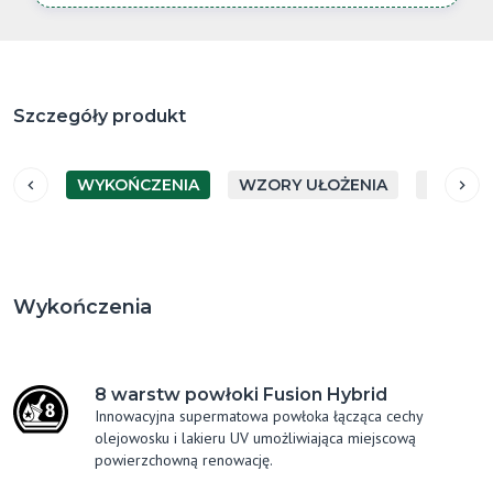
Szczegóły produkt
WYKOŃCZENIA
WZORY UŁOŻENIA
GATUN
Wykończenia
8 warstw powłoki Fusion Hybrid
Innowacyjna supermatowa powłoka łącząca cechy
olejowosku i lakieru UV umożliwiająca miejscową
powierzchowną renowację.