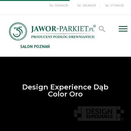
Tel.: 510244220
Tel.: 881244220
Tel.: 577244220
SALON POZNAŃ
Design Experience Dąb
Color Oro