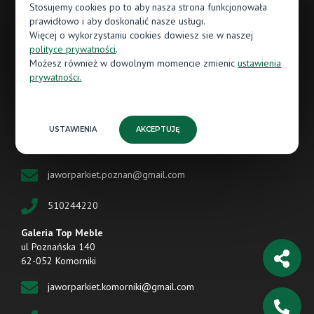
Stosujemy cookies po to aby nasza strona funkcjonowała
Galeria Wnętrz Obornicka337
prawidłowo i aby doskonalić nasze usługi.
ul. Obornicka 337
Więcej o wykorzystaniu cookies dowiesz sie w naszej
60-689 Poznań
polityce prywatności
.
Możesz również w dowolnym momencie zmienic
ustawienia
obornicka.jaworparkiet@gmail.com
prywatności.
881244220
Centrum Handlowe M1
USTAWIENIA
AKCEPTUJĘ
ul. Szwajcarska 14
61-285 Poznań
jaworparkiet.poznan@gmail.com
510244220
Galeria Top Meble
ul Poznańska 140
62-052 Komorniki
jaworparkiet.komorniki@gmail.com