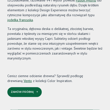
szczotkowanie, fazowanie V4 i wybór powłoki
Fusion Hybrid
lub
olejowosku podkreślają naturalny rysunek dębu. Dzięki krótkim
elementom z kolekcji Design Experience można tworzyć
rytmiczne kompozycje jako alternatywę dla rozwiązań typu
jodełka francuska
.
Ta oryginalna, dębowa deska o delikatnej, złocistej barwie,
powstała z tęsknoty za mieniącymi się w słońcu skałami i
jaskiniami włoskiej wyspy Capri. Subtelny odcień podłogi
powoduje, że stanie się ona intuicyjnym uzupełnieniem wnętrz
zarówno w stylu nowoczesnym, jak i vintage. Świetnie będzie też
wyglądać w pomieszczeniach zaaranżowanych w stylu
marynistycznym.
Cenisz ciemne odcienie drewna? Sprawdź podłogę
drewnianą
Vento
z kolekcji Color Inspiration.
ZAMÓW PRÓBKĘ